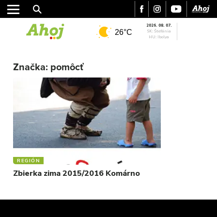
2026. 08. 07.
26°C
SK: Štefánia
HU: Ibolya
MESTO
REGIÓN
Značka:
pomôcť
ŠPORT
KULTÚRA
FOTKY
VIDEO
MIX
REGIÓN
Zbierka zima 2015/2016 Komárno