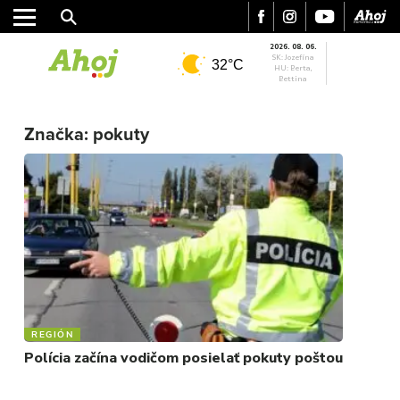
2026. 08. 06.
SK: Jozefína
32°C
HU: Berta,
Bettina
MESTO
REGIÓN
Značka:
pokuty
ŠPORT
KULTÚRA
FOTKY
VIDEO
MIX
REGIÓN
Polícia začína vodičom posielať pokuty poštou