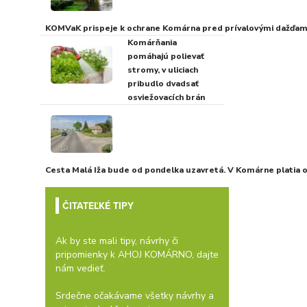
KOMVaK prispeje k ochrane Komárna pred prívalovými dažďami
Komárňania
pomáhajú polievať
stromy, v uliciach
pribudlo dvadsať
osviežovacích brán
Cesta Malá Iža bude od pondelka uzavretá. V Komárne platia
ČITATEĽKÉ TIPY
Ak by ste mali tipy, návrhy či
pripomienky k AHOJ KOMÁRNO, dajte
nám vedieť.
Srdečne očakávame všetky návrhy a