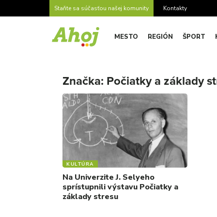
Staňte sa súčasťou našej komunity
Kontakty
MESTO
REGIÓN
ŠPORT
Značka:
Počiatky a základy s
KULTÚRA
Na Univerzite J. Selyeho
sprístupnili výstavu Počiatky a
základy stresu