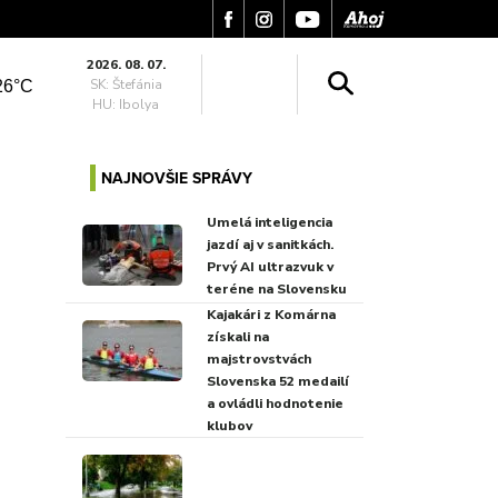
2026. 08. 07.
SK: Štefánia
26°C
HU: Ibolya
NAJNOVŠIE SPRÁVY
Umelá inteligencia
jazdí aj v sanitkách.
Prvý AI ultrazvuk v
teréne na Slovensku
Kajakári z Komárna
získali na
majstrovstvách
Slovenska 52 medailí
a ovládli hodnotenie
klubov