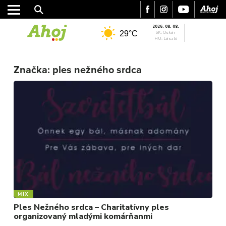
2026. 08. 08.
29°C
SK: Oskár
HU: László
MESTO
Značka:
ples nežného srdca
REGIÓN
ŠPORT
KULTÚRA
FOTKY
VIDEO
MIX
MIX
Ples Nežného srdca – Charitatívny ples
organizovaný mladými komárňanmi