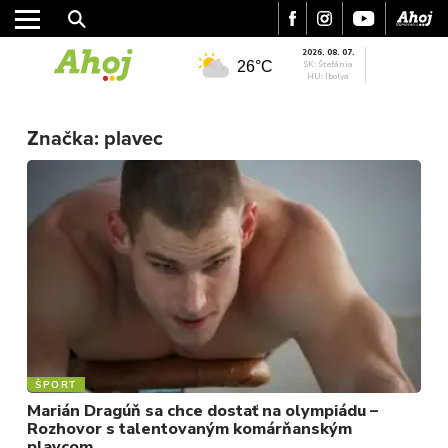
2026. 08. 07.
26°C
SK: Štefánia
HU: Ibolya
MESTO
Značka:
plavec
REGIÓN
ŠPORT
KULTÚRA
FOTKY
VIDEO
MIX
ŠPORT
Marián Dragúň sa chce dostať na olympiádu –
Rozhovor s talentovaným komárňanským
plavcom