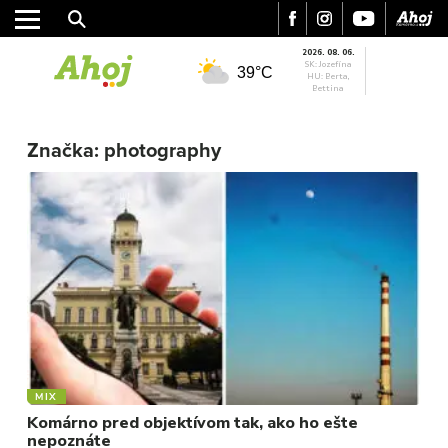
2026. 08. 06.
SK: Jozefína
39°C
HU: Berta,
Bettina
MESTO
Značka:
photography
REGIÓN
ŠPORT
KULTÚRA
FOTKY
VIDEO
MIX
MIX
Komárno pred objektívom tak, ako ho ešte
nepoznáte