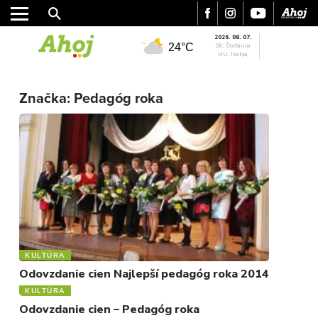
2026. 08. 07.
24°C
SK: Štefánia
HU: Ibolya
MESTO
REGIÓN
Značka:
Pedagóg roka
ŠPORT
KULTÚRA
FOTKY
VIDEO
MIX
KULTÚRA
Odovzdanie cien Najlepší pedagóg roka 2014
KULTÚRA
Odovzdanie cien – Pedagóg roka