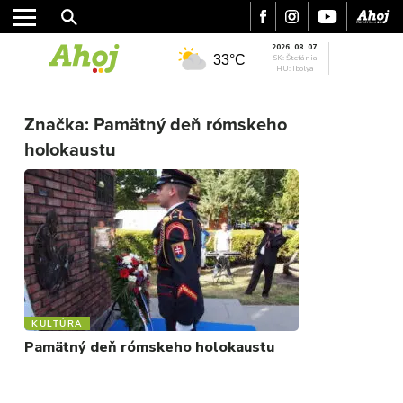
2026. 08. 07.
33°C
SK: Štefánia
HU: Ibolya
MESTO
Značka:
Pamätný deň rómskeho
REGIÓN
holokaustu
ŠPORT
KULTÚRA
FOTKY
VIDEO
MIX
KULTÚRA
Pamätný deň rómskeho holokaustu