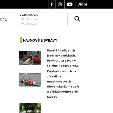
2026. 08. 07.
SK: Štefánia
31°C
HU: Ibolya
NAJNOVŠIE SPRÁVY
Umelá inteligencia
jazdí aj v sanitkách.
Prvý AI ultrazvuk v
teréne na Slovensku
Kajakári z Komárna
získali na
majstrovstvách
Slovenska 52 medailí
a ovládli hodnotenie
klubov