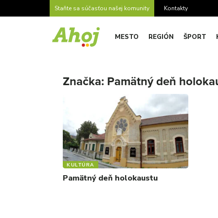
Staňte sa súčasťou našej komunity
Kontakty
MESTO
REGIÓN
ŠPORT
Značka:
Pamätný deň holoka
KULTÚRA
Pamätný deň holokaustu