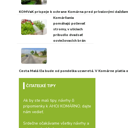
KOMVaK prispeje k ochrane Komárna pred prívalovými dažďami
Komárňania
pomáhajú polievať
stromy, v uliciach
pribudlo dvadsať
osviežovacích brán
Cesta Malá Iža bude od pondelka uzavretá. V Komárne platia
ČITATEĽKÉ TIPY
Ak by ste mali tipy, návrhy či
pripomienky k AHOJ KOMÁRNO, dajte
nám vedieť.
Srdečne očakávame všetky návrhy a