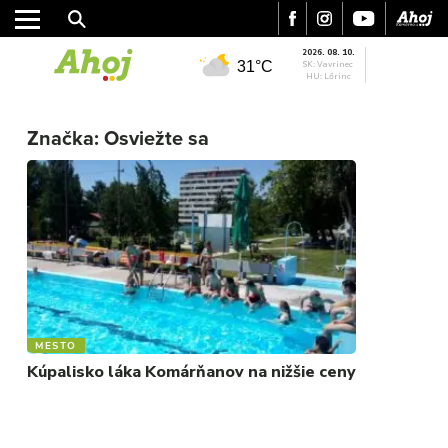
2026. 08. 10.
31°C
SK: Vavrinec
HU: Lőrinc
MESTO
Značka:
Osviežte sa
REGIÓN
ŠPORT
KULTÚRA
FOTKY
VIDEO
MIX
MESTO
Kúpalisko láka Komárňanov na nižšie ceny