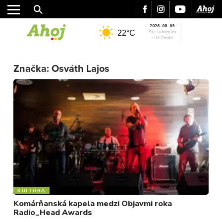
2026. 08. 09.
22°C
SK: Ľubomíra
HU: Emőd
MESTO
Značka:
Osváth Lajos
REGIÓN
ŠPORT
KULTÚRA
FOTKY
VIDEO
MIX
KULTÚRA
Komárňanská kapela medzi Objavmi roka
Radio_Head Awards