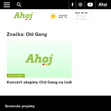
2026. 08. 08.
22°C
SK: Oskár
HU: László
MESTO
REGIÓN
Značka:
Old Gang
ŠPORT
KULTÚRA
FOTKY
VIDEO
MIX
KULTÚRA
Koncert skupiny Old Gang na lodi
Sesterské projekty: