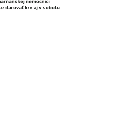
árňanskej nemocnici
e darovať krv aj v sobotu