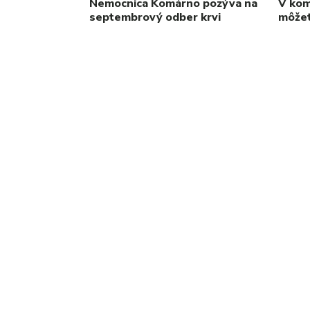
Nemocnica Komárno pozýva na
V kom
septembrový odber krvi
môžet