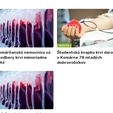
MESTO
omárňanskú nemocnicu sú
Študentskú kvapku krvi dar
 odbery krvi mimoriadne
v Komárne 78 mladých
ité
dobrovoľníkov