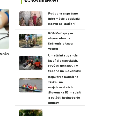
NAJNOVŠIE SPRÁVY
Podpora a správne
informácie dodávajú
istotu pri dojčení
KOMVaK vyzýva
obyvateľov na
šetrenie pitnou
vodou
ovalo
Umelá inteligencia
jazdí aj v sanitkách.
Prvý AI ultrazvuk v
teréne na Slovensku
Kajakári z Komárna
získali na
majstrovstvách
Slovenska 52 medailí
a ovládli hodnotenie
klubov