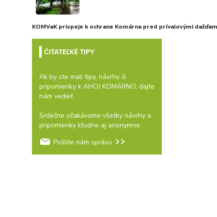
KOMVaK prispeje k ochrane Komárna pred prívalovými dažďami
ČITATEĽKÉ TIPY
Ak by ste mali tipy, návrhy či
pripomienky k AHOJ KOMÁRNO, dajte
nám vedieť.
Srdečne očakávame všetky návrhy a
pripomienky kľudne aj anonymne.
Pošlite nám správu