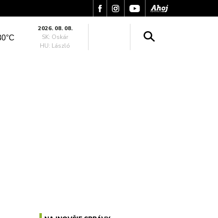
2026. 08. 08.
SK: Oskár
30°C
HU: László