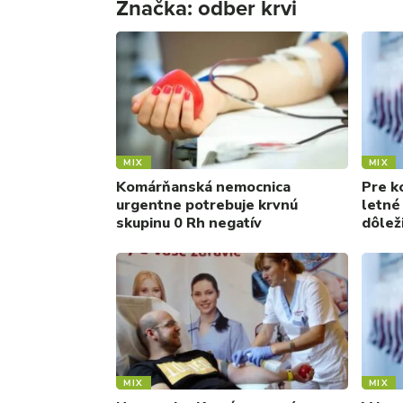
Značka:
odber krvi
MIX
MIX
Komárňanská nemocnica
Pre k
urgentne potrebuje krvnú
letné
skupinu 0 Rh negatív
dôlež
MIX
MIX