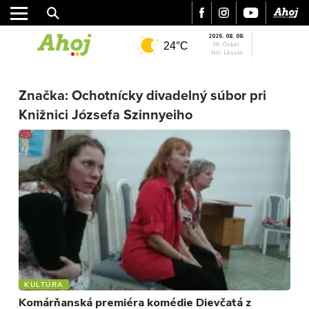
2026. 08. 08.
24°C
SK: Oskár
HU: László
Značka:
Ochotnícky divadelný súbor pri
MESTO
Knižnici Józsefa Szinnyeiho
REGIÓN
ŠPORT
KULTÚRA
FOTKY
VIDEO
MIX
KULTÚRA
Komárňanská premiéra komédie Dievčatá z