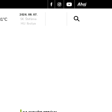
2026. 08. 07.
SK: Štefánia
31°C
HU: Ibolya