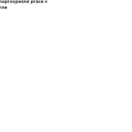
noprospešné práce v
rne