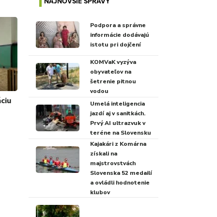
NAJNOVŠIE SPRÁVY
Podpora a správne
informácie dodávajú
istotu pri dojčení
KOMVaK vyzýva
obyvateľov na
šetrenie pitnou
vodou
ciu
Umelá inteligencia
jazdí aj v sanitkách.
Prvý AI ultrazvuk v
teréne na Slovensku
Kajakári z Komárna
získali na
majstrovstvách
Slovenska 52 medailí
a ovládli hodnotenie
klubov