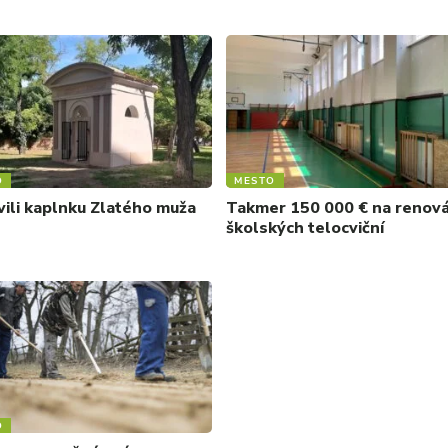
O
MESTO
ili kaplnku Zlatého muža
Takmer 150 000 € na renová
školských telocviční
O