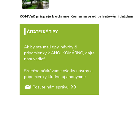
KOMVaK prispeje k ochrane Komárna pred prívalovými dažďami
ČITATEĽKÉ TIPY
Ak by ste mali tipy, návrhy či
pripomienky k AHOJ KOMÁRNO, dajte
nám vedieť.
Srdečne očakávame všetky návrhy a
pripomienky kľudne aj anonymne.
Pošlite nám správu