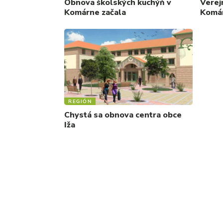
Obnova školských kuchýň v
Verej
Komárne začala
Komá
REGIÓN
Chystá sa obnova centra obce
Iža