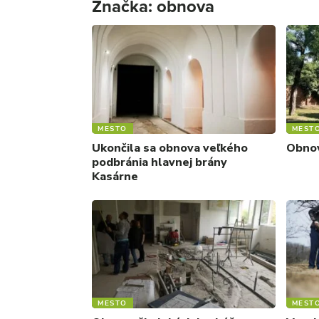
Značka:
obnova
MESTO
MEST
Ukončila sa obnova veľkého
Obnov
podbránia hlavnej brány
Kasárne
MESTO
MEST