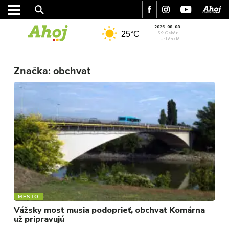
2026. 08. 08.
25°C
SK: Oskár
HU: László
Značka:
obchvat
MESTO
REGIÓN
ŠPORT
KULTÚRA
FOTKY
VIDEO
MIX
MESTO
Vážsky most musia podoprieť, obchvat Komárna
už pripravujú