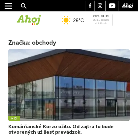
2026. 08. 09.
29°C
SK: Ľubomíra
HU: Emőd
MESTO
Značka:
obchody
REGIÓN
ŠPORT
KULTÚRA
FOTKY
VIDEO
MIX
MIX
Komárňanské Korzo ožilo. Od zajtra tu bude
otvorených už šesť prevádzok.