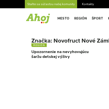
Staňte sa súčasťou našej komunity
Kontakty
MESTO
REGIÓN
ŠPORT
Značka:
Novofruct Nové Zám
REGIÓN
Upozornenie na nevyhovujúcu
šaržu detskej výživy