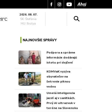
2026. 08. 07.
SK: Štefánia
28°C
HU: Ibolya
NAJNOVŠIE SPRÁVY
Podpora a správne
informácie dodávajú
istotu pri dojčení
KOMVaK vyzýva
obyvateľov na
šetrenie pitnou
vodou
Umelá inteligencia
jazdí aj v sanitkách.
Prvý AI ultrazvuk v
teréne na Slovensku