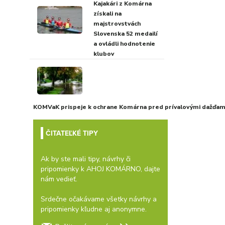
Kajakári z Komárna
získali na
majstrovstvách
Slovenska 52 medailí
a ovládli hodnotenie
klubov
KOMVaK prispeje k ochrane Komárna pred prívalovými dažďami
ČITATEĽKÉ TIPY
Ak by ste mali tipy, návrhy či
pripomienky k AHOJ KOMÁRNO, dajte
nám vedieť.
Srdečne očakávame všetky návrhy a
pripomienky kľudne aj anonymne.