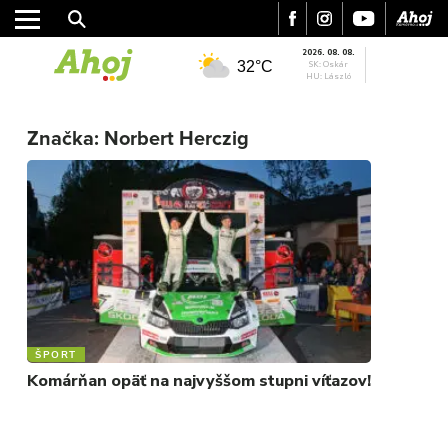
2026. 08. 08.
32°C
SK: Oskár
HU: László
MESTO
Značka:
Norbert Herczig
REGIÓN
ŠPORT
KULTÚRA
FOTKY
VIDEO
MIX
ŠPORT
Komárňan opäť na najvyššom stupni víťazov!