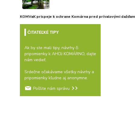
KOMVaK prispeje k ochrane Komárna pred prívalovými dažďami
ČITATEĽKÉ TIPY
Ak by ste mali tipy, návrhy či
pripomienky k AHOJ KOMÁRNO, dajte
nám vedieť.
Srdečne očakávame všetky návrhy a
pripomienky kľudne aj anonymne.
Pošlite nám správu