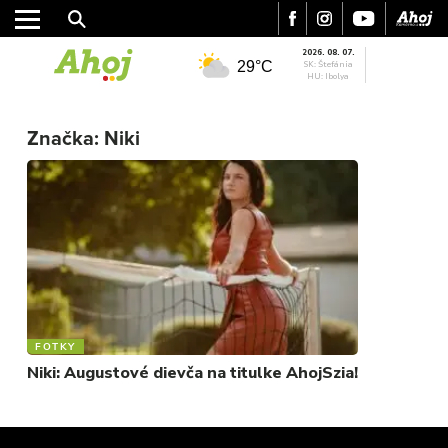
2026. 08. 07.
29°C
SK: Štefánia
HU: Ibolya
MESTO
REGIÓN
Značka:
Niki
ŠPORT
KULTÚRA
FOTKY
VIDEO
MIX
FOTKY
Niki: Augustové dievča na titulke AhojSzia!