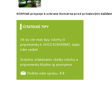
KOMVaK prispeje k ochrane Komárna pred prívalovými dažďami
ČITATEĽKÉ TIPY
Ak by ste mali tipy, návrhy či
pripomienky k AHOJ KOMÁRNO, dajte
nám vedieť.
Srdečne očakávame všetky návrhy a
pripomienky kľudne aj anonymne.
Pošlite nám správu