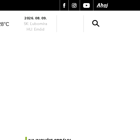
2026. 08. 09.
SK: Ľubomíra
28°C
HU: Emőd