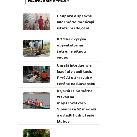
NAJNOVŠIE SPRÁVY
Podpora a správne
informácie dodávajú
istotu pri dojčení
KOMVaK vyzýva
obyvateľov na
šetrenie pitnou
vodou
Umelá inteligencia
jazdí aj v sanitkách.
Prvý AI ultrazvuk v
teréne na Slovensku
Kajakári z Komárna
získali na
majstrovstvách
Slovenska 52 medailí
a ovládli hodnotenie
klubov