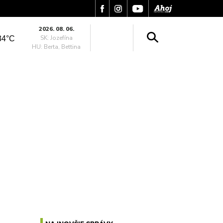
2026. 08. 06.
SK: Jozefína
34°C
HU: Berta, Bettina