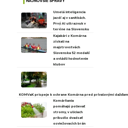
NAJNOVŠIE SPRÁVY
Umelá inteligencia
jazdí aj v sanitkách.
Prvý AI ultrazvuk v
teréne na Slovensku
Kajakári z Komárna
získali na
majstrovstvách
Slovenska 52 medailí
a ovládli hodnotenie
klubov
KOMVaK prispeje k ochrane Komárna pred prívalovými dažďami
Komárňania
pomáhajú polievať
stromy, v uliciach
pribudlo dvadsať
osviežovacích brán