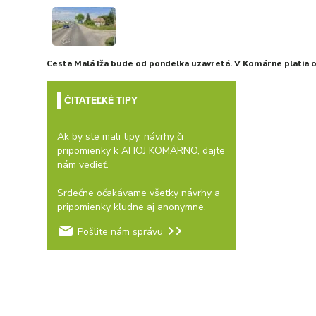
Cesta Malá Iža bude od pondelka uzavretá. V Komárne platia
ČITATEĽKÉ TIPY
Ak by ste mali tipy, návrhy či
pripomienky k AHOJ KOMÁRNO, dajte
nám vedieť.
Srdečne očakávame všetky návrhy a
pripomienky kľudne aj anonymne.
Pošlite nám správu