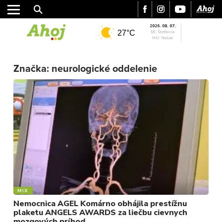
2026. 08. 07.
27°C
SK: Štefánia
HU: Ibolya
Značka:
neurologické oddelenie
MESTO
REGIÓN
ŠPORT
KULTÚRA
FOTKY
VIDEO
MIX
MIX
Nemocnica AGEL Komárno obhájila prestížnu
plaketu ANGELS AWARDS za liečbu cievnych
mozgových príhod