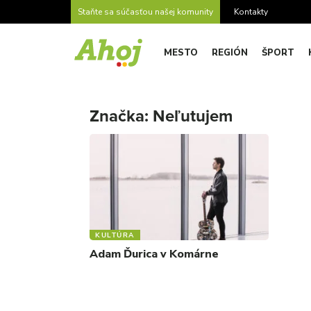
Staňte sa súčasťou našej komunity
Kontakty
MESTO
REGIÓN
ŠPORT
Značka:
Neľutujem
KULTÚRA
Adam Ďurica v Komárne