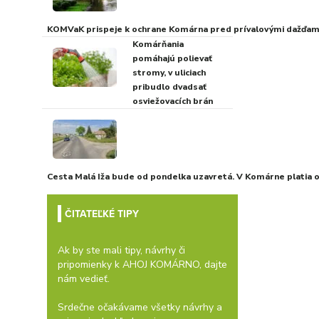
KOMVaK prispeje k ochrane Komárna pred prívalovými dažďami
Komárňania
pomáhajú polievať
stromy, v uliciach
pribudlo dvadsať
osviežovacích brán
Cesta Malá Iža bude od pondelka uzavretá. V Komárne platia
ČITATEĽKÉ TIPY
Ak by ste mali tipy, návrhy či
pripomienky k AHOJ KOMÁRNO, dajte
nám vedieť.
Srdečne očakávame všetky návrhy a