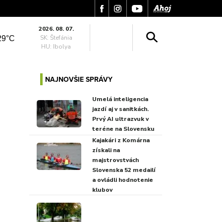
2026. 08. 07.
SK: Štefánia
29°C
HU: Ibolya
NAJNOVŠIE SPRÁVY
Umelá inteligencia
jazdí aj v sanitkách.
Prvý AI ultrazvuk v
teréne na Slovensku
Kajakári z Komárna
získali na
majstrovstvách
Slovenska 52 medailí
a ovládli hodnotenie
klubov