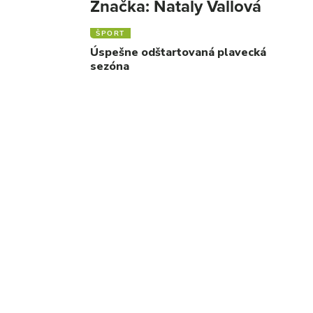
Značka:
Nataly Vallová
ŠPORT
Úspešne odštartovaná plavecká
sezóna