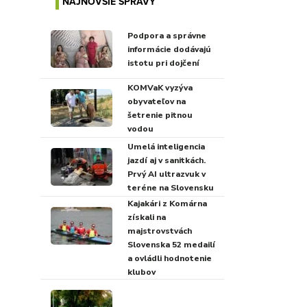
NAJNOVŠIE SPRÁVY
Podpora a správne
informácie dodávajú
istotu pri dojčení
KOMVaK vyzýva
obyvateľov na
šetrenie pitnou
vodou
Umelá inteligencia
jazdí aj v sanitkách.
Prvý AI ultrazvuk v
teréne na Slovensku
Kajakári z Komárna
získali na
majstrovstvách
Slovenska 52 medailí
a ovládli hodnotenie
klubov