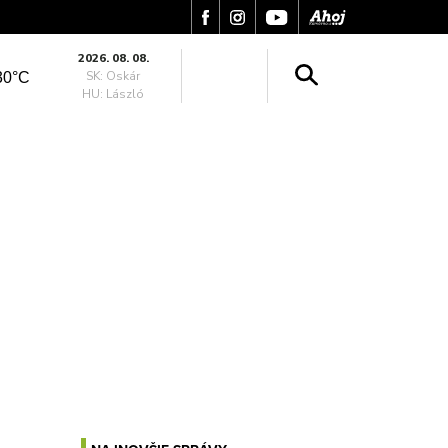
2026. 08. 08.
SK: Oskár
30°C
HU: László