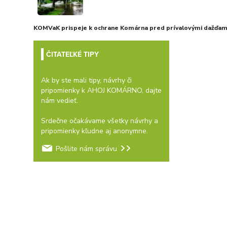
KOMVaK prispeje k ochrane Komárna pred prívalovými dažďami
ČITATEĽKÉ TIPY
Ak by ste mali tipy, návrhy či
pripomienky k AHOJ KOMÁRNO, dajte
nám vedieť.
Srdečne očakávame všetky návrhy a
pripomienky kľudne aj anonymne.
Pošlite nám správu