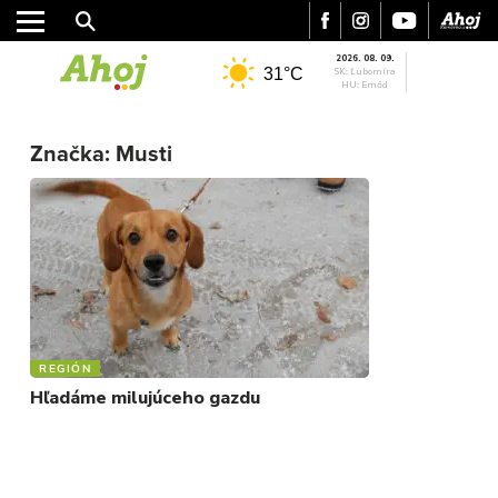
2026. 08. 09.
31°C
SK: Ľubomíra
HU: Emőd
MESTO
REGIÓN
Značka:
Musti
ŠPORT
KULTÚRA
FOTKY
VIDEO
MIX
REGIÓN
Hľadáme milujúceho gazdu