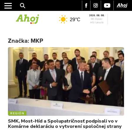
2026. 08. 08.
29°C
SK: Oskár
HU: László
Značka:
MKP
MESTO
REGIÓN
ŠPORT
KULTÚRA
FOTKY
VIDEO
MIX
REGIÓN
SMK, Most-Híd a Spolupatričnosť podpísali vo v
Komárne deklaráciu o vytvorení spoločnej strany