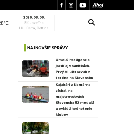
2026. 08. 06.
SK: Jozefína
28°C
HU: Berta, Bettina
NAJNOVŠIE SPRÁVY
Umelá inteligencia
jazdí aj v sanitkách.
Prvý AI ultrazvuk v
teréne na Slovensku
Kajakári z Komárna
získali na
majstrovstvách
Slovenska 52 medailí
a ovládli hodnotenie
klubov