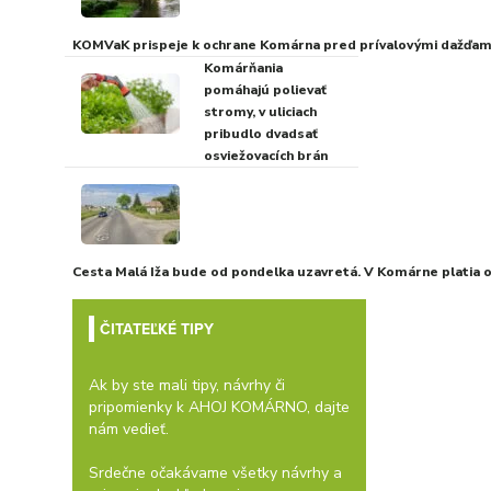
KOMVaK prispeje k ochrane Komárna pred prívalovými dažďami
Komárňania
pomáhajú polievať
stromy, v uliciach
pribudlo dvadsať
osviežovacích brán
Cesta Malá Iža bude od pondelka uzavretá. V Komárne platia
ČITATEĽKÉ TIPY
Ak by ste mali tipy, návrhy či
pripomienky k AHOJ KOMÁRNO, dajte
nám vedieť.
Srdečne očakávame všetky návrhy a