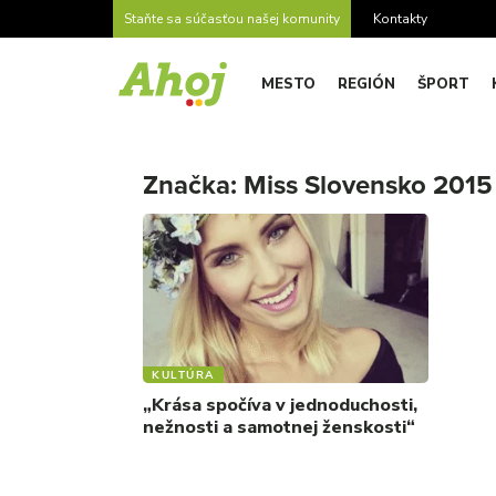
Staňte sa súčasťou našej komunity
Kontakty
MESTO
REGIÓN
ŠPORT
Značka:
Miss Slovensko 2015
KULTÚRA
„Krása spočíva v jednoduchosti,
nežnosti a samotnej ženskosti“