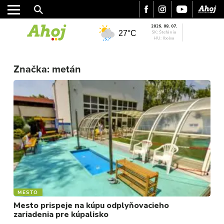
2026. 08. 07.
27°C
SK: Štefánia
HU: Ibolya
MESTO
Značka:
metán
REGIÓN
ŠPORT
KULTÚRA
FOTKY
VIDEO
MIX
MESTO
Mesto prispeje na kúpu odplyňovacieho
zariadenia pre kúpalisko