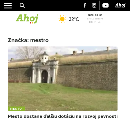
2026. 08. 09.
32°C
SK: Ľubomíra
HU: Emőd
MESTO
Značka:
mestro
REGIÓN
ŠPORT
KULTÚRA
FOTKY
VIDEO
MIX
MESTO
Mesto dostane ďalšiu dotáciu na rozvoj pevnosti