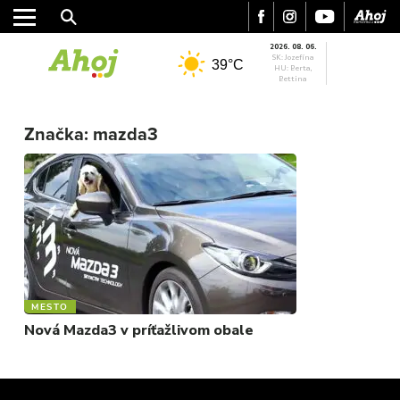
2026. 08. 06.
SK: Jozefína
39°C
HU: Berta,
Bettina
MESTO
REGIÓN
Značka:
mazda3
ŠPORT
KULTÚRA
FOTKY
VIDEO
MIX
MESTO
Nová Mazda3 v príťažlivom obale