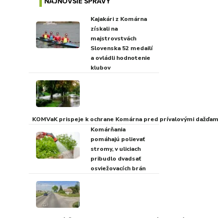
NAJNOVŠIE SPRÁVY
Kajakári z Komárna
získali na
majstrovstvách
Slovenska 52 medailí
a ovládli hodnotenie
klubov
KOMVaK prispeje k ochrane Komárna pred prívalovými dažďami
Komárňania
pomáhajú polievať
stromy, v uliciach
pribudlo dvadsať
osviežovacích brán