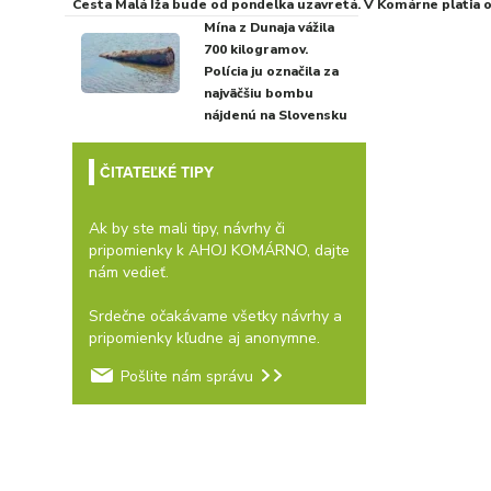
Cesta Malá Iža bude od pondelka uzavretá. V Komárne platia
Mína z Dunaja vážila
700 kilogramov.
Polícia ju označila za
najväčšiu bombu
nájdenú na Slovensku
ČITATEĽKÉ TIPY
Ak by ste mali tipy, návrhy či
pripomienky k AHOJ KOMÁRNO, dajte
nám vedieť.
Srdečne očakávame všetky návrhy a
pripomienky kľudne aj anonymne.
Pošlite nám správu