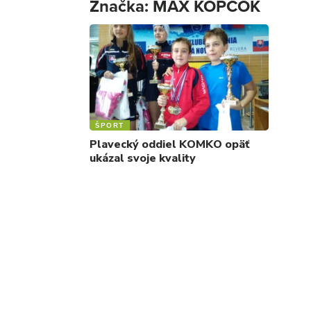
Značka:
MAX KOPČOK
ŠPORT
Plavecký oddiel KOMKO opäť
ukázal svoje kvality