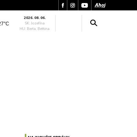
2026. 08. 06.
SK: Jozefína
27°C
HU: Berta, Bettina