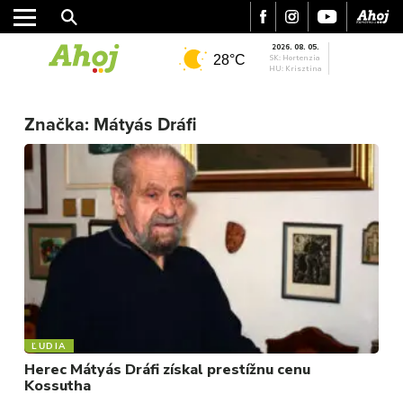
2026. 08. 05.
28°C
SK: Hortenzia
HU: Krisztina
Značka:
Mátyás Dráfi
MESTO
REGIÓN
ŠPORT
KULTÚRA
FOTKY
VIDEO
MIX
ĽUDIA
Herec Mátyás Dráfi získal prestížnu cenu
Kossutha