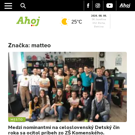
2026. 08. 06.
SK: Jozefína
25°C
HU: Berta,
Bettina
MESTO
REGIÓN
Značka:
matteo
ŠPORT
KULTÚRA
FOTKY
VIDEO
MIX
MESTO
Medzi nominantmi na celoslovenský Detský čin
roka sa ocitol príbeh zo ZŠ Komenského.