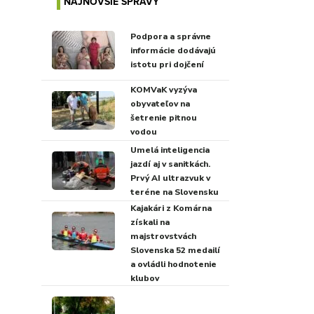
NAJNOVŠIE SPRÁVY
Podpora a správne
informácie dodávajú
istotu pri dojčení
KOMVaK vyzýva
obyvateľov na
šetrenie pitnou
vodou
Umelá inteligencia
jazdí aj v sanitkách.
Prvý AI ultrazvuk v
teréne na Slovensku
Kajakári z Komárna
získali na
majstrovstvách
Slovenska 52 medailí
a ovládli hodnotenie
klubov