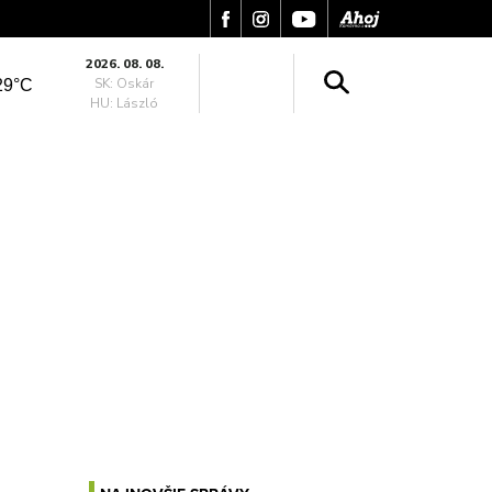
2026. 08. 08.
SK: Oskár
29°C
HU: László