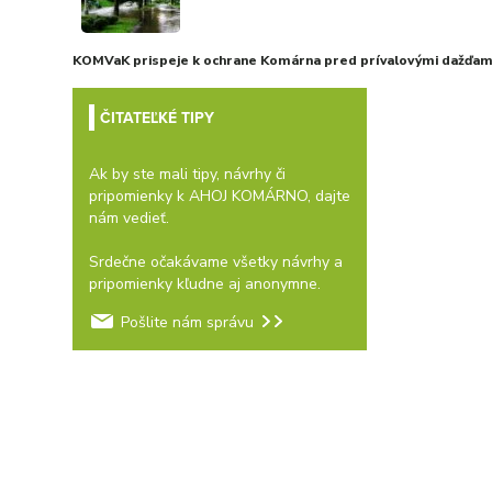
KOMVaK prispeje k ochrane Komárna pred prívalovými dažďami
ČITATEĽKÉ TIPY
Ak by ste mali tipy, návrhy či
pripomienky k AHOJ KOMÁRNO, dajte
nám vedieť.
Srdečne očakávame všetky návrhy a
pripomienky kľudne aj anonymne.
Pošlite nám správu