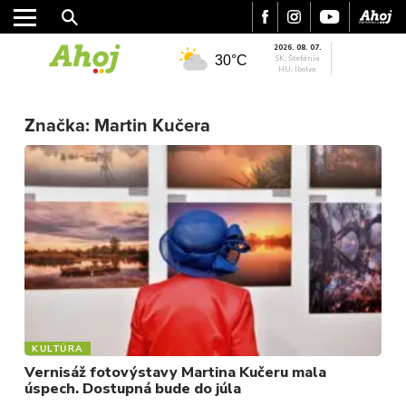
2026. 08. 07.
30°C
SK: Štefánia
HU: Ibolya
MESTO
Značka:
Martin Kučera
REGIÓN
ŠPORT
KULTÚRA
FOTKY
VIDEO
MIX
KULTÚRA
Vernisáž fotovýstavy Martina Kučeru mala
úspech. Dostupná bude do júla