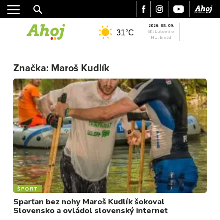
2026. 08. 09.
31°C
SK: Ľubomíra
HU: Emőd
MESTO
Značka:
Maroš Kudlík
REGIÓN
ŠPORT
KULTÚRA
FOTKY
VIDEO
MIX
ŠPORT
Sparťan bez nohy Maroš Kudlík šokoval
Slovensko a ovládol slovenský internet