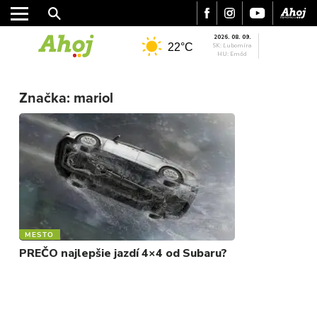
2026. 08. 09.
22°C
SK: Ľubomíra
HU: Emőd
MESTO
Značka:
mariol
REGIÓN
ŠPORT
KULTÚRA
FOTKY
VIDEO
MIX
MESTO
PREČO najlepšie jazdí 4×4 od Subaru?