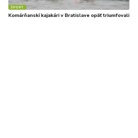
ŠPORT
Komárňanskí kajakári v Bratislave opäť triumfovali