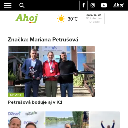
2026. 08. 09.
30°C
SK: Ľubomíra
HU: Emőd
Značka:
Mariana Petrušová
MESTO
REGIÓN
ŠPORT
ŠPORT
Petrušová boduje aj v K1
KULTÚRA
FOTKY
VIDEO
MIX