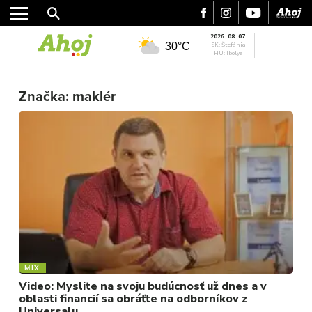
2026. 08. 07.
30°C
SK: Štefánia
HU: Ibolya
MESTO
Značka:
maklér
REGIÓN
ŠPORT
KULTÚRA
FOTKY
VIDEO
MIX
MIX
Video: Myslite na svoju budúcnosť už dnes a v
oblasti financií sa obráťte na odborníkov z
Universalu