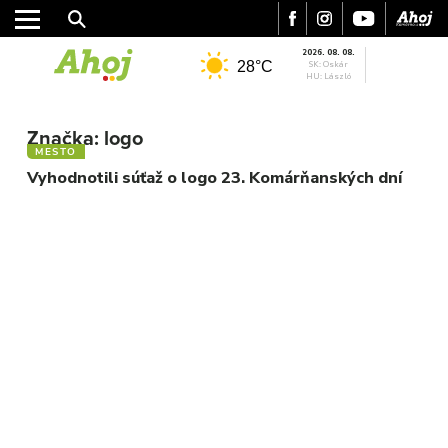
2026. 08. 08.
28°C
SK: Oskár
HU: László
MESTO
Značka:
logo
REGIÓN
MESTO
ŠPORT
Vyhodnotili súťaž o logo 23. Komárňanských dní
KULTÚRA
FOTKY
VIDEO
MIX