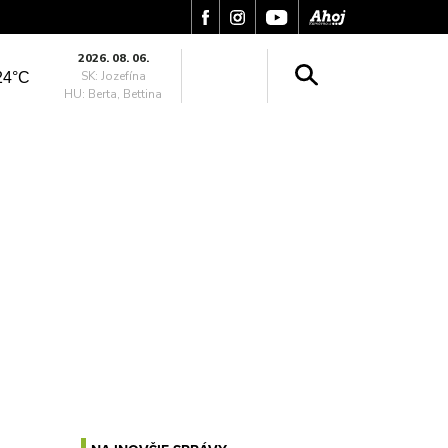
2026. 08. 06.
SK: Jozefína
24°C
HU: Berta, Bettina