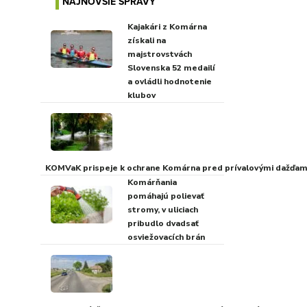
NAJNOVŠIE SPRÁVY
Kajakári z Komárna
získali na
majstrovstvách
Slovenska 52 medailí
a ovládli hodnotenie
klubov
KOMVaK prispeje k ochrane Komárna pred prívalovými dažďami
Komárňania
pomáhajú polievať
stromy, v uliciach
pribudlo dvadsať
osviežovacích brán