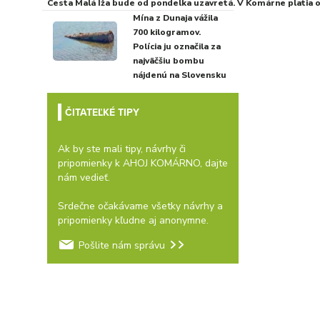
Cesta Malá Iža bude od pondelka uzavretá. V Komárne platia
Mína z Dunaja vážila
700 kilogramov.
Polícia ju označila za
najväčšiu bombu
nájdenú na Slovensku
ČITATEĽKÉ TIPY
Ak by ste mali tipy, návrhy či
pripomienky k AHOJ KOMÁRNO, dajte
nám vedieť.
Srdečne očakávame všetky návrhy a
pripomienky kľudne aj anonymne.
Pošlite nám správu