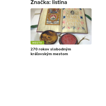
Značka:
listina
MESTO
270 rokov slobodným
kráľovským mestom