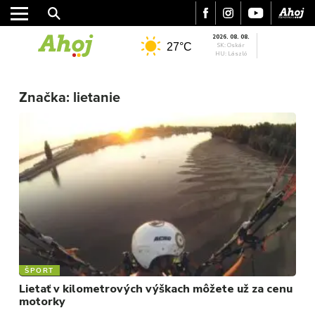
2026. 08. 08.
27°C
SK: Oskár
HU: László
MESTO
Značka:
lietanie
REGIÓN
ŠPORT
KULTÚRA
FOTKY
VIDEO
MIX
ŠPORT
Lietať v kilometrových výškach môžete už za cenu
motorky