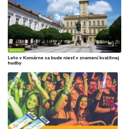
MESTO
Leto v Komárne sa bude niesť v znamení kvalitnej
hudby