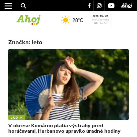
2026. 08. 09.
28°C
SK: Ľubomíra
HU: Emőd
Značka:
leto
MESTO
REGIÓN
ĽUDIA
V okrese Komárno platia výstrahy pred
ŠPORT
horúčavami, Hurbanovo upravilo úradné hodiny
KULTÚRA