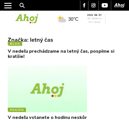
2026. 08. 07.
30°C
SK: Štefánia
HU: Ibolya
MESTO
REGIÓN
Značka:
letný čas
BLOG
ŠPORT
V nedeľu prechádzame na letný čas, pospíme si
KULTÚRA
kratšie!
FOTKY
VIDEO
MIX
REGIÓN
V nedeľu vstanete o hodinu neskôr