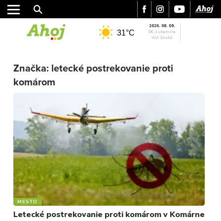
2026. 08. 09.
31°C
SK: Ľubomíra
HU: Emőd
MESTO
Značka:
letecké postrekovanie proti
REGIÓN
komárom
ŠPORT
KULTÚRA
FOTKY
VIDEO
MIX
MESTO
Letecké postrekovanie proti komárom v Komárne