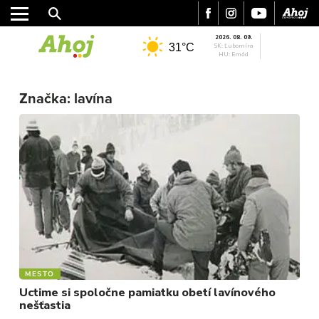
2026. 08. 09.
31°C
SK: Ľubomíra
HU: Emőd
MESTO
Značka:
lavína
REGIÓN
ŠPORT
KULTÚRA
FOTKY
VIDEO
MIX
MESTO
Uctime si spoločne pamiatku obetí lavínového
nešťastia