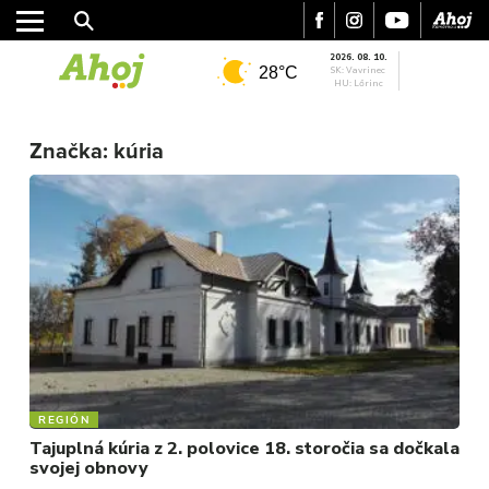
2026. 08. 10.
28°C
SK: Vavrinec
HU: Lőrinc
MESTO
Značka:
kúria
REGIÓN
ŠPORT
KULTÚRA
FOTKY
VIDEO
MIX
REGIÓN
Tajuplná kúria z 2. polovice 18. storočia sa dočkala
svojej obnovy