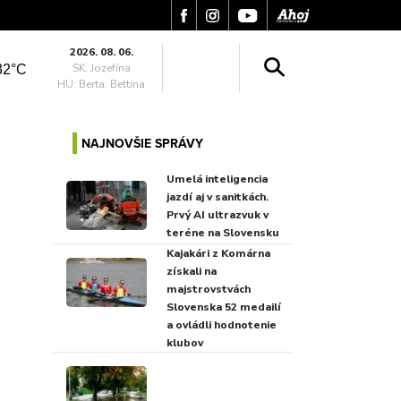
2026. 08. 06.
SK: Jozefína
32°C
HU: Berta, Bettina
NAJNOVŠIE SPRÁVY
Umelá inteligencia
jazdí aj v sanitkách.
Prvý AI ultrazvuk v
teréne na Slovensku
Kajakári z Komárna
získali na
majstrovstvách
Slovenska 52 medailí
a ovládli hodnotenie
klubov