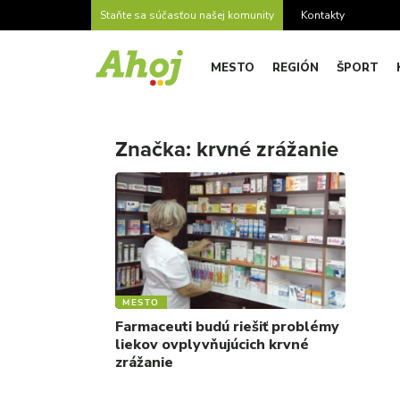
Staňte sa súčasťou našej komunity
Kontakty
MESTO
REGIÓN
ŠPORT
Značka:
krvné zrážanie
MESTO
Farmaceuti budú riešiť problémy
liekov ovplyvňujúcich krvné
zrážanie