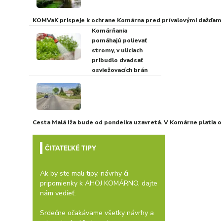
KOMVaK prispeje k ochrane Komárna pred prívalovými dažďami
Komárňania
pomáhajú polievať
stromy, v uliciach
pribudlo dvadsať
osviežovacích brán
Cesta Malá Iža bude od pondelka uzavretá. V Komárne platia
ČITATEĽKÉ TIPY
Ak by ste mali tipy, návrhy či
pripomienky k AHOJ KOMÁRNO, dajte
nám vedieť.
Srdečne očakávame všetky návrhy a